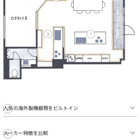
人気の海外製機器類をビルトイン
1
メーカー特徴を比較
2